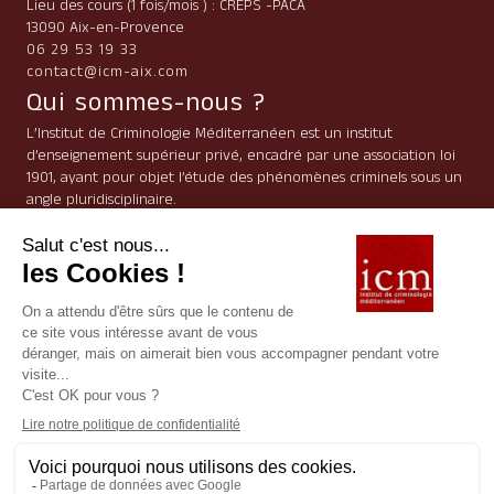
Lieu des cours (1 fois/mois ) : CREPS -PACA
13090 Aix-en-Provence
06 29 53 19 33
contact@icm-aix.com
Qui sommes-nous ?
L’Institut de Criminologie Méditerranéen est un institut
d’enseignement supérieur privé, encadré par une association loi
1901, ayant pour objet l’étude des phénomènes criminels sous un
angle pluridisciplinaire.
Navigation
L’institut
Formation principale
Formations professionnelles
Inscription
Contact
Préférences en matière de Cookies
Mentions légales